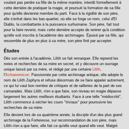
voulant pas perdre sa fille de la même manière, interdit formellement à
cette dernière de pratiquer la magie, et poursuit la formation de sa fille
pour qu'elle devienne membre du parti. Face à la rigidité de son père,
elle s'enfuit dans les bas-quartier, où elle se forge un nom, celui d'El
Diablo, la combattante à la puissance surhumaine. Son père, fait tout
pour la faire revenir, mais cette dernière accepte de rentrer qu'à condition
qu'elle soit inscrite à l'académie des archimages. Épuisé par sa fille, qui
ressemble de plus en plus à sa mère, son père finit par accepter.
Études
Dès son entrée à l'académie, Lilith se fait remarquer. Elle reprend les
notes et recherches de sa mère en secret, et y découvre un ouvrage
unique laissé par sa mère, et rédigé par une certaine
Lilith
,
l'
Achranomicon
. Passionnée par cette archimage antique, elle adopte le
nom de Lilith Zephyra et refuse désormais de se faire appeler autrement,
ce qui lui vaut bon nombre de critiques et de railleries de la part de ses
camarades. Mais Lilith, n'en a que faire, son niveau en magie dépasse
largement les autres meilleurs étudiants. Face à une telle "médiocrité",
Lilith commence à sécher les cours "triviaux" pour poursuivre les
recherches de sa mère.
Elle devient lors de sa quatrième année, la disciple d'un des plus grand
archimage de la Forteresse, sur recommandation de son père, mais
Lilith n'en a que faire, elle fait ce qu'elle veut quand elle veut. Malgré