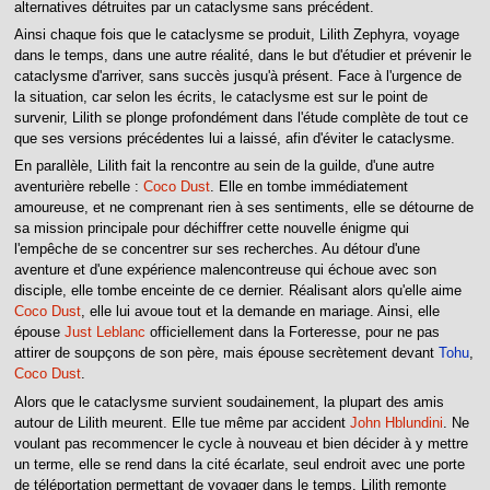
alternatives détruites par un cataclysme sans précédent.
Ainsi chaque fois que le cataclysme se produit, Lilith Zephyra, voyage
dans le temps, dans une autre réalité, dans le but d'étudier et prévenir le
cataclysme d'arriver, sans succès jusqu'à présent. Face à l'urgence de
la situation, car selon les écrits, le cataclysme est sur le point de
survenir, Lilith se plonge profondément dans l'étude complète de tout ce
que ses versions précédentes lui a laissé, afin d'éviter le cataclysme.
En parallèle, Lilith fait la rencontre au sein de la guilde, d'une autre
aventurière rebelle :
Coco Dust
. Elle en tombe immédiatement
amoureuse, et ne comprenant rien à ses sentiments, elle se détourne de
sa mission principale pour déchiffrer cette nouvelle énigme qui
l'empêche de se concentrer sur ses recherches. Au détour d'une
aventure et d'une expérience malencontreuse qui échoue avec son
disciple, elle tombe enceinte de ce dernier. Réalisant alors qu'elle aime
Coco Dust
, elle lui avoue tout et la demande en mariage. Ainsi, elle
épouse
Just Leblanc
officiellement dans la Forteresse, pour ne pas
attirer de soupçons de son père, mais épouse secrètement devant
Tohu
,
Coco Dust
.
Alors que le cataclysme survient soudainement, la plupart des amis
autour de Lilith meurent. Elle tue même par accident
John Hblundini
. Ne
voulant pas recommencer le cycle à nouveau et bien décider à y mettre
un terme, elle se rend dans la cité écarlate, seul endroit avec une porte
de téléportation permettant de voyager dans le temps. Lilith remonte