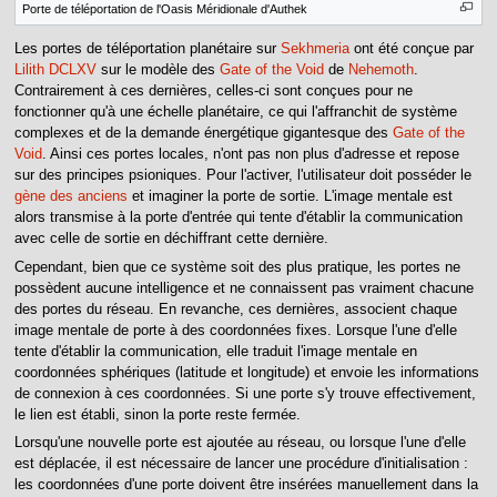
Porte de téléportation de l'Oasis Méridionale d'Authek
Les portes de téléportation planétaire sur
Sekhmeria
ont été conçue par
Lilith DCLXV
sur le modèle des
Gate of the Void
de
Nehemoth
.
Contrairement à ces dernières, celles-ci sont conçues pour ne
fonctionner qu'à une échelle planétaire, ce qui l'affranchit de système
complexes et de la demande énergétique gigantesque des
Gate of the
Void
. Ainsi ces portes locales, n'ont pas non plus d'adresse et repose
sur des principes psioniques. Pour l'activer, l'utilisateur doit posséder le
gène des anciens
et imaginer la porte de sortie. L'image mentale est
alors transmise à la porte d'entrée qui tente d'établir la communication
avec celle de sortie en déchiffrant cette dernière.
Cependant, bien que ce système soit des plus pratique, les portes ne
possèdent aucune intelligence et ne connaissent pas vraiment chacune
des portes du réseau. En revanche, ces dernières, associent chaque
image mentale de porte à des coordonnées fixes. Lorsque l'une d'elle
tente d'établir la communication, elle traduit l'image mentale en
coordonnées sphériques (latitude et longitude) et envoie les informations
de connexion à ces coordonnées. Si une porte s'y trouve effectivement,
le lien est établi, sinon la porte reste fermée.
Lorsqu'une nouvelle porte est ajoutée au réseau, ou lorsque l'une d'elle
est déplacée, il est nécessaire de lancer une procédure d'initialisation :
les coordonnées d'une porte doivent être insérées manuellement dans la