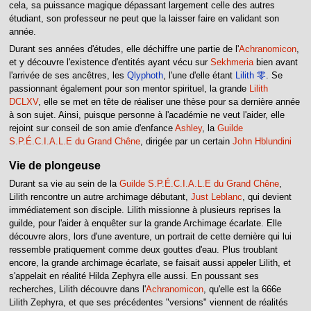
cela, sa puissance magique dépassant largement celle des autres
étudiant, son professeur ne peut que la laisser faire en validant son
année.
Durant ses années d'études, elle déchiffre une partie de l'
Achranomicon
,
et y découvre l'existence d'entités ayant vécu sur
Sekhmeria
bien avant
l'arrivée de ses ancêtres, les
Qlyphoth
, l'une d'elle étant
Lilith 零
. Se
passionnant également pour son mentor spirituel, la grande
Lilith
DCLXV
, elle se met en tête de réaliser une thèse pour sa dernière année
à son sujet. Ainsi, puisque personne à l'académie ne veut l'aider, elle
rejoint sur conseil de son amie d'enfance
Ashley
, la
Guilde
S.P.É.C.I.A.L.E du Grand Chêne
, dirigée par un certain
John Hblundini
Vie de plongeuse
Durant sa vie au sein de la
Guilde S.P.É.C.I.A.L.E du Grand Chêne
,
Lilith rencontre un autre archimage débutant,
Just Leblanc
, qui devient
immédiatement son disciple. Lilith missionne à plusieurs reprises la
guilde, pour l'aider à enquêter sur la grande Archimage écarlate. Elle
découvre alors, lors d'une aventure, un portrait de cette dernière qui lui
ressemble pratiquement comme deux gouttes d'eau. Plus troublant
encore, la grande archimage écarlate, se faisait aussi appeler Lilith, et
s'appelait en réalité Hilda Zephyra elle aussi. En poussant ses
recherches, Lilith découvre dans l'
Achranomicon
, qu'elle est la 666e
Lilith Zephyra, et que ses précédentes "versions" viennent de réalités