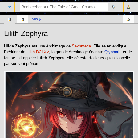
plus
Lilith Zephyra
Aller
Aller
Hilda Zephyra
est une Archimage de
Sekhmeria
. Elle se revendique
à
à
l'héritière de
Lilith DCLXV
, la grande Archimage écarlate
Qlyphoth
, et de
la
la
fait se fait appeler
Lilith Zephyra
. Elle déteste d'ailleurs qu'on l'appelle
navigation
recherche
par son vrai prénom.