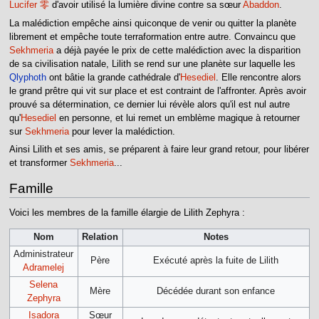
Lucifer 零
d'avoir utilisé la lumière divine contre sa sœur
Abaddon
.
La malédiction empêche ainsi quiconque de venir ou quitter la planète
librement et empêche toute terraformation entre autre. Convaincu que
Sekhmeria
a déjà payée le prix de cette malédiction avec la disparition
de sa civilisation natale, Lilith se rend sur une planète sur laquelle les
Qlyphoth
ont bâtie la grande cathédrale d'
Hesediel
. Elle rencontre alors
le grand prêtre qui vit sur place et est contraint de l'affronter. Après avoir
prouvé sa détermination, ce dernier lui révèle alors qu'il est nul autre
qu'
Hesediel
en personne, et lui remet un emblème magique à retourner
sur
Sekhmeria
pour lever la malédiction.
Ainsi Lilith et ses amis, se préparent à faire leur grand retour, pour libérer
et transformer
Sekhmeria
...
Famille
Voici les membres de la famille élargie de Lilith Zephyra :
Nom
Relation
Notes
Administrateur
Père
Exécuté après la fuite de Lilith
Adramelej
Selena
Mère
Décédée durant son enfance
Zephyra
Isadora
Sœur