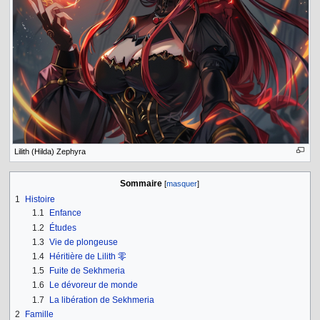
Lilith (Hilda) Zephyra
Sommaire
1
Histoire
1.1
Enfance
1.2
Études
1.3
Vie de plongeuse
1.4
Héritière de Lilith 零
1.5
Fuite de Sekhmeria
1.6
Le dévoreur de monde
1.7
La libération de Sekhmeria
2
Famille