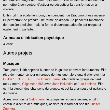
permettre à son porteur d'activer ou désactiver la transformation à
volonté.
Enfin, Lilith a également conçu un pendentif de Dracomorphose inversé,
lui permettant de prendre une forme de dragon. Le pendentif fonctionne
de manière similaire, mais la forme draconique adoptée est unique et
également imparfaite.
Anneaux d'intrication psychique
à venir
Autres projets
Musique
Très jeune, Lilith apprend à jouer de la guitare et divers instruments. Elle
rêve de monter un jour un groupe de musique, alors quand elle rejoint la
Guilde S.P.É.C.I.A.L.E du Grand Chêne
, elle fonde le groupe de hard
rock / métal,
Gilgamesh 666
avec
John Hblundini
et
Just Leblanc
. Elle
écrit la plupart des chansons du groupe, et est la chanteuse et guitariste
du groupe.
Après avoir quitté
Sekhmeria
, le groupe se retrouve séparé, et Lilith
continue d'écrire des musiques, assisté plus tard par son fils
Lucifer
Zephyra
.