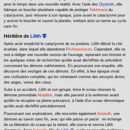
ainsi le temps dans une nouvelle réalité. Avec l'aide des
Qlyphoth
, elle
fabrique un bouclier planétaire capable de protéger
Sekhmeria
du
cataclysme, puis retourne à son époque, juste avant le cataclysme pour
y activer le bouclier et sauver la planète, mettant ainsi un terme au cycle
sans fin.
Héritière de
Lilith 零
Après avoir empêché le cataclysme de se produire, Lilith détruit la cité
écarlate, dans lequel elle abandonne l'
Achranomicon
. Cependant, elle se
met à rédiger une nouvelle version de l'ouvrage, reprenant son histoire et
les quelques notes de recherches qu'elle avait déchiffrée du précédent
concernant les démons sekhmeriens. En poursuivant son enquête, elle
découvre des vestiges de ces démons. En effet, à leur époque vivait
une civilisation complète, qui les vénéraient comme des envoyés divins,
des anges, venus des cieux.
Suite à un accident, Lilith et son groupe, brise le sceau retenant la
démone primordiale
Abaddon
, mais elle parvient à la renfermer avant
qu'elle ne récupère sa pleine puissance, à l'aide d'un sceau démoniaque
qu'elle avait déchiffré précédemment.
Poursuivant ses explorations, elle rencontre également
Astaroth
, une
démone au savoir sans fin, avec qui elle passe un pacte : en échange
de sa libération du sceau qui la retient, elle suivra et servira Lilith