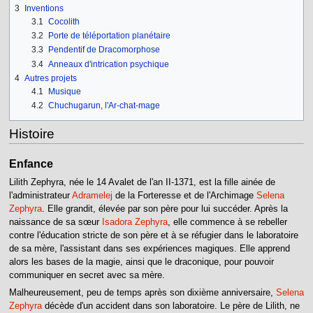
3
Inventions
3.1
Cocolith
3.2
Porte de téléportation planétaire
3.3
Pendentif de Dracomorphose
3.4
Anneaux d'intrication psychique
4
Autres projets
4.1
Musique
4.2
Chuchugarun, l'Ar-chat-mage
Histoire
Enfance
Lilith Zephyra, née le 14 Avalet de l'an II-1371, est la fille ainée de
l'administrateur
Adramelej
de la Forteresse et de l'Archimage
Selena
Zephyra
. Elle grandit, élevée par son père pour lui succéder. Après la
naissance de sa sœur
Isadora Zephyra
, elle commence à se rebeller
contre l'éducation stricte de son père et à se réfugier dans le laboratoire
de sa mère, l'assistant dans ses expériences magiques. Elle apprend
alors les bases de la magie, ainsi que le draconique, pour pouvoir
communiquer en secret avec sa mère.
Malheureusement, peu de temps après son dixième anniversaire,
Selena
Zephyra
décède d'un accident dans son laboratoire. Le père de Lilith, ne