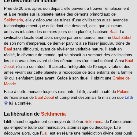
Le dévoreur de monde
Près de 20 ans après son départ, elle parvient à trouver l'emplacement
et à se rendre sur la planète natale des démons primordiaux de
Sekhmeria
, elle y découvre les ruines d'une civilisation aussi avancée
technologiquement que celle dont elle descend, ainsi que plusieurs
archives intactes des derniers jours de la planète, baptisée
Baal
. La
civilisation locale était alors dirigée par un empereur, nommé
Baal Zebul
de son nom d'empereur, ce dernier parvint à se hisser jusqu'au trône de
Baal
sans difficulté, avant de révéler sa véritable nature. Il était en
réalité, le dévoreur de monde, qui se hissait au sommet des civilisations
les plus avancées avant de les détruire lors d'un rituel spécial. Ainsi
Baal
Zebul
, réalisa son rituel : Il absorba l'intégralité de l'énergie vitale et des
âmes vivant sur cette planète, à l'exception de trois enfants de la famille
零 qui s'enfuirent juste avant. Grâce à son rituel, il obtint une
Graine de
Monde
.
Face à cette menace toujours existante, Lilith, avertit la cité de
Polaris
de l'existence de
Baal Zebul
et comprend désormais la mission que
Lilith
零
lui a confiée.
La libération de
Sekhmeria
Lilith cherche également un moyen de libérer
Sekhmeria
de l'atmosphère
qui empêche toute communication, atterrissage ou décollage. Elle
découvre alors, que l'
Uai
, est en réalité une malédiction divine pour punir