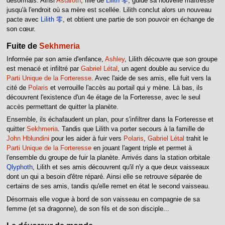
désormais. Ainsi
Astaroth
, fille de
Lilith 零
, guide sa nouvelle maîtresse
jusqu'à l'endroit où sa mère est scellée. Lilith conclut alors un nouveau
pacte avec
Lilith 零
, et obtient une partie de son pouvoir en échange de
son cœur.
Fuite de
Sekhmeria
Informée par son amie d'enfance,
Ashley
, Lilith découvre que son groupe
est menacé et infiltré par
Gabriel Létal
, un agent double au service du
Parti Unique de la Forteresse
. Avec l'aide de ses amis, elle fuit vers la
cité de
Polaris
et verrouille l'accès au portail qui y mène. Là bas, ils
découvrent l'existence d'un 4e étage de la Forteresse, avec le seul
accès permettant de quitter la planète.
Ensemble, ils échafaudent un plan, pour s'infiltrer dans la Forteresse et
quitter
Sekhmeria
. Tandis que Lilith va porter secours à la famille de
John Hblundini
pour les aider à fuir vers
Polaris
,
Gabriel Létal
trahit le
Parti Unique de la Forteresse
en jouant l'agent triple et permet à
l'ensemble du groupe de fuir la planète. Arrivés dans la station orbitale
Qlyphoth
, Lilith et ses amis découvrent qu'il n'y a que deux vaisseaux
dont un qui a besoin d'être réparé. Ainsi elle se retrouve séparée de
certains de ses amis, tandis qu'elle remet en état le second vaisseau.
Désormais elle vogue à bord de son vaisseau en compagnie de sa
femme (et sa dragonne), de son fils et de son disciple...