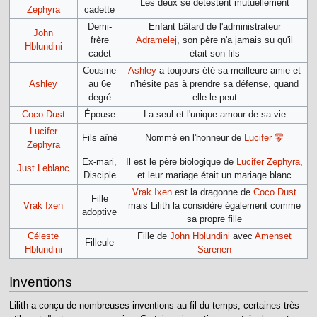
Les deux se détestent mutuellement
Zephyra
cadette
Demi-
Enfant bâtard de l'administrateur
John
frère
Adramelej
, son père n'a jamais su qu'il
Hblundini
cadet
était son fils
Cousine
Ashley
a toujours été sa meilleure amie et
Ashley
au 6e
n'hésite pas à prendre sa défense, quand
degré
elle le peut
Coco Dust
Épouse
La seul et l'unique amour de sa vie
Lucifer
Fils aîné
Nommé en l'honneur de
Lucifer 零
Zephyra
Ex-mari,
Il est le père biologique de
Lucifer Zephyra
,
Just Leblanc
Disciple
et leur mariage était un mariage blanc
Vrak Ixen
est la dragonne de
Coco Dust
Fille
Vrak Ixen
mais Lilith la considère également comme
adoptive
sa propre fille
Céleste
Fille de
John Hblundini
avec
Amenset
Filleule
Hblundini
Sarenen
Inventions
Lilith a conçu de nombreuses inventions au fil du temps, certaines très